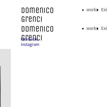
Domenico
works
Exi
Grenci
Domenico
works
Exi
Grenci
facebook
instagram