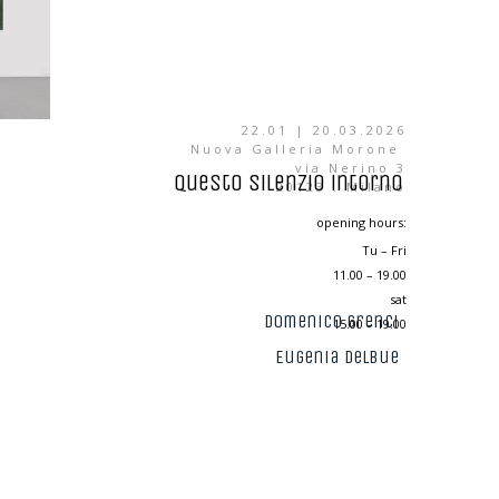
22.01 | 20.03.2026
Nuova Galleria Morone
via Nerino 3
questo silenzio intorno
20123 . Milano
opening hours:
Tu – Fri
11.00 – 19.00
sat
Domenico Grenci
15.00 – 19.00
Eugenia Delbue