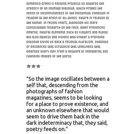
Domenico Grenci's painting projects us towards the
urgency of an intimate dialogue, which probes the
sense of incompleteness of the existential condition in
relation to the origin of all things: nature in relation to
the human. In recent years, alongside his more
consolidated research on the face, other presences
emerge, natural elements such as flowers and plants
but also objects and visions that trigger a profound
dialogue giving us back a residual pluralism, shadows
or existences that scrutinize that loneliness that
emerges every day from a network of immaterial and
changing images of the world.
***
"So the image oscillates between a
self that, descending from the
photographs of fashion
magazines, seems to be looking
for a place to prove existence, and
an unknown elsewhere that would
seem to drive them back in the
dark indeterminacy that, they said,
poetry feeds on."