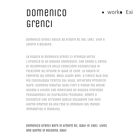
Domenico
works
Exi
Grenci
Domenico Grenci nasce ad Ardore RC nel 1981. Vive e
lavora a Bologna.
La pittura di Domenico Grenci ci proietta verso
l'urgenza di un dialogo intimistico, che sonda il senso
di incompiutezza della condizione esistenziale in
relazione all'origine di tutte le cose: la natura in
rapporto all'umano. Negli ultimi anni, a fianco alla sua
più consolidata ricerca sul volto, affiorano presenze
altre, elementi naturali quali fiori e piante ma anche
oggetti e visioni che innescano un dialogo profondo
restituendoci un pluralismo residuale, ombre o
esistenze che scrutano quella solitudine che ogni
giorno emerge da una rete di immagini del mondo
immateriali e mutevoli.
Domenico Grenci born in Ardore RC, Italy in 1981. Lives
and works in Bologna, Italy.